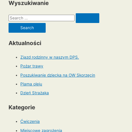
Wyszukiwanie
S
e
a
r
Aktualności
c
h
Zjazd rodzinny w naszym DPS.
f
Pożar trawy
o
Poszukiwanie dziecka na OW Skorzęcin
r
Plama oleju
:
Dzień Strażaka
Kategorie
Ćwiczenia
Miejscowe zagrożenia