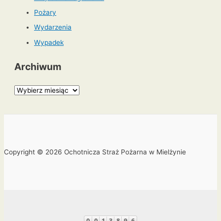
Pożary
Wydarzenia
Wypadek
Archiwum
A
r
c
h
i
Copyright © 2026 Ochotnicza Straż Pożarna w Mielżynie
w
u
m